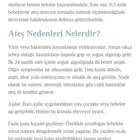
sürdüyse hemen hekime başvurulmalıdır. Yanı sıra, 0-3 aylık
bebeklerde ateş derecesi normalin üstünde ölçümlendiğinde
derecesine bakılmaksızın doktora götürülmelidir.
Ateş Nedenleri Nelerdir?
Virüs veya bakteriden kaynaklanan enfeksiyonlar:
Ateşin sıkça
sebep olduğu hastalıkların başında grip ve soğuk algınlığı gelir.
İlk 24 saatlik süre içinde soğuk algınlığında ilk belirti ateştir.
Diğer semptomlar ise arkasından gelir. Orta kulak iltihabı,
anjin, idrar yolu enfeksiyonu ve ishalde de ateş görülür. Nadir
olarak ise zatürre, menenjit, tüberküloz gibi ciddi hastalıklar
ateş ile kendini gösterir.
Aşılar:
Bazı aşılar uygulandıktan sora çocukta veya bebekte
aşı gelişebilir. Hekim bu konuda ebeveyni uyarır.
Fazla kalın kıyafet giydirme:
Özellikle yenidoğan bebekler
vücut ısılarını dengelemede sorun yaşarlar. Bu yüzden sıcak
bir mekanda fazla kalın giydirildikleri zaman ateşleri