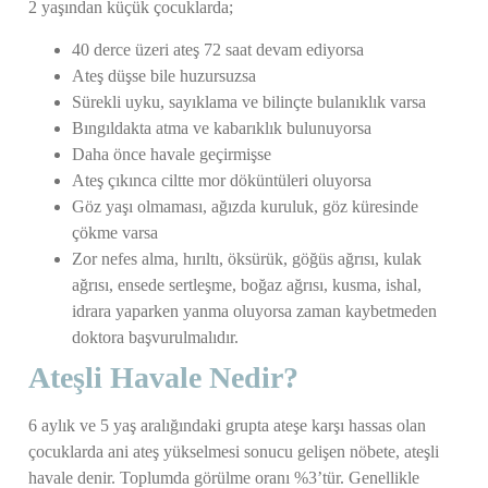
2 yaşından küçük çocuklarda;
40 derce üzeri ateş 72 saat devam ediyorsa
Ateş düşse bile huzursuzsa
Sürekli uyku, sayıklama ve bilinçte bulanıklık varsa
Bıngıldakta atma ve kabarıklık bulunuyorsa
Daha önce havale geçirmişse
Ateş çıkınca ciltte mor döküntüleri oluyorsa
Göz yaşı olmaması, ağızda kuruluk, göz küresinde
çökme varsa
Zor nefes alma, hırıltı, öksürük, göğüs ağrısı, kulak
ağrısı, ensede sertleşme, boğaz ağrısı, kusma, ishal,
idrara yaparken yanma oluyorsa zaman kaybetmeden
doktora başvurulmalıdır.
Ateşli Havale Nedir?
6 aylık ve 5 yaş aralığındaki grupta ateşe karşı hassas olan
çocuklarda ani ateş yükselmesi sonucu gelişen nöbete, ateşli
havale denir. Toplumda görülme oranı %3’tür. Genellikle