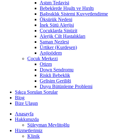
Astım Tedavisi
Bebeklerde Hışıltı ve Hırıltı
Bağışıklık Sistemi Kuvvetlendirme
Öksürük Nedeni
İnek Sütü Alerjisi
Çocuklarda Sinüzit
Alerjik Cilt Hastalıkları
Saman Nezlesi
Ürtiker (Kurdeşen)
Anjioödem
Çocuk Merkezi
Otizm
Down Sendromu
Riskli Bebeklik
Gelişim Geriliği
Duyu Bütünleme Problemi
Sıkça Sorulan Sorular
Blog
Bize Ulaşın
Anasayfa
Hakkımızda
Süleyman Mevlitoğlu
Hizmetlerimiz
Klinik