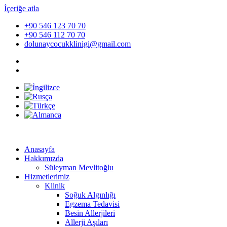
İçeriğe atla
+90 546 123 70 70
+90 546 112 70 70
dolunaycocukklinigi@gmail.com
Anasayfa
Hakkımızda
Süleyman Mevlitoğlu
Hizmetlerimiz
Klinik
Soğuk Algınlığı
Egzema Tedavisi
Besin Allerjileri
Allerji Aşıları