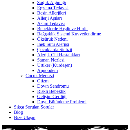
Soğuk Algınlığı
Egzema Tedavisi
Besin Allerjileri
Allerji Aşıları
Astım Tedavisi
Bebeklerde Hışıltı ve Hırıltı
Bağışıklık Sistemi Kuvvetlendirme
Öksürük Nedeni
İnek Sütü Alerjisi
Çocuklarda Sinüzit
Alerjik Cilt Hastalıkları
Saman Nezlesi
Ürtiker (Kurdeşen)
Anjioödem
Çocuk Merkezi
Otizm
Down Sendromu
Riskli Bebeklik
Gelişim Geriliği
Duyu Bütünleme Problemi
Sıkça Sorulan Sorular
Blog
Bize Ulaşın