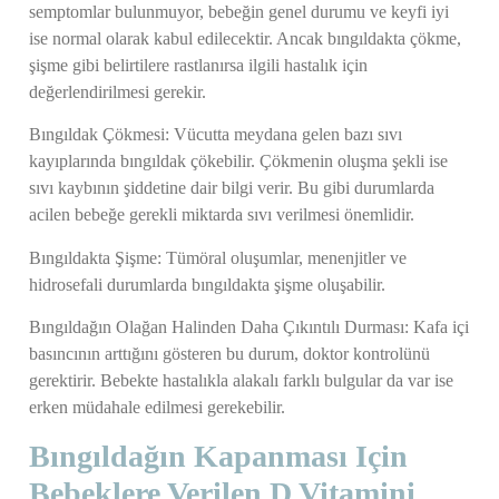
semptomlar bulunmuyor, bebeğin genel durumu ve keyfi iyi
ise normal olarak kabul edilecektir. Ancak bıngıldakta çökme,
şişme gibi belirtilere rastlanırsa ilgili hastalık için
değerlendirilmesi gerekir.
Bıngıldak Çökmesi:
Vücutta meydana gelen bazı sıvı
kayıplarında bıngıldak çökebilir. Çökmenin oluşma şekli ise
sıvı kaybının şiddetine dair bilgi verir. Bu gibi durumlarda
acilen bebeğe gerekli miktarda sıvı verilmesi önemlidir.
Bıngıldakta Şişme:
Tümöral oluşumlar, menenjitler ve
hidrosefali durumlarda bıngıldakta şişme oluşabilir.
Bıngıldağın Olağan Halinden Daha Çıkıntılı Durması:
Kafa içi
basıncının arttığını gösteren bu durum, doktor kontrolünü
gerektirir. Bebekte hastalıkla alakalı farklı bulgular da var ise
erken müdahale edilmesi gerekebilir.
Bıngıldağın Kapanması Için
Bebeklere Verilen D Vitamini