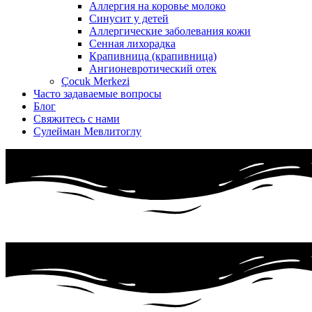
Аллергия на коровье молоко
Синусит у детей
Аллергические заболевания кожи
Сенная лихорадка
Крапивница (крапивница)
Ангионевротический отек
Çocuk Merkezi
Часто задаваемые вопросы
Блог
Свяжитесь с нами
Сулейман Мевлитоглу