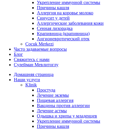
Укрепление иммунной системы
Причины кашля
Аллергия на коровье молоко
Синусит у детей
Аллергические заболевания кожи
Сенная лихорадка
Крапивница (крапивница)
Ангионевротический отек
Çocuk Merkezi
Часто задаваемые вопросы
Блог
Свяжитесь с нами
Сулейман Мевлитоглу
Домашняя страница
Наши услуги
Klinik
Простуда
Лечение экземы
Пищевая аллергия
Вакцины против аллергии
Лечение астмы
Одышка и хрипы у младенцев
Укрепление иммунной системы
Причины кашля