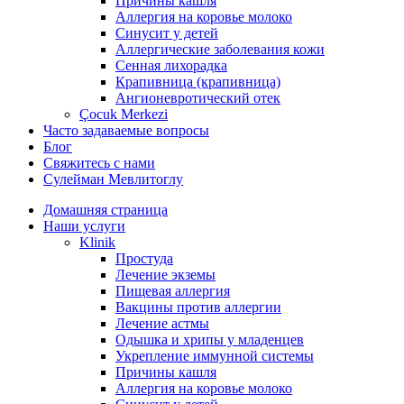
Причины кашля
Аллергия на коровье молоко
Синусит у детей
Аллергические заболевания кожи
Сенная лихорадка
Крапивница (крапивница)
Ангионевротический отек
Çocuk Merkezi
Часто задаваемые вопросы
Блог
Свяжитесь с нами
Сулейман Мевлитоглу
Домашняя страница
Наши услуги
Klinik
Простуда
Лечение экземы
Пищевая аллергия
Вакцины против аллергии
Лечение астмы
Одышка и хрипы у младенцев
Укрепление иммунной системы
Причины кашля
Аллергия на коровье молоко