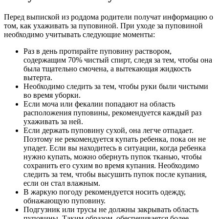
Перед выпиской из роддома родители получат информацию о
том, как ухаживать за пуповиной. При уходе за пуповиной
необходимо учитывать следующие моменты:
Раз в день протирайте пуповину раствором,
содержащим 70% чистый спирт, следя за тем, чтобы она
была тщательно смочена, а вытекающая жидкость
вытерта.
Необходимо следить за тем, чтобы руки были чистыми
во время уборки.
Если моча или фекалии попадают на область
расположения пуповины, рекомендуется каждый раз
ухаживать за ней.
Если держать пуповину сухой, она легче отпадает.
Поэтому не рекомендуется купать ребенка, пока он не
упадет. Если вы находитесь в ситуации, когда ребенка
нужно купать, можно обернуть пупок тканью, чтобы
сохранить его сухим во время купания. Необходимо
следить за тем, чтобы высушить пупок после купания,
если он стал влажным.
В жаркую погоду рекомендуется носить одежду,
обнажающую пуповину.
Подгузник или трусы не должны закрывать область
пуповины. Таким образом, обеспечивается более